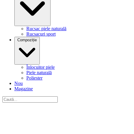
Rucsac piele naturală
Rucsacuri sport
Compoziție
Înlocuitor piele
Piele naturală
Poliester
Nou
Magazine