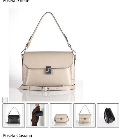
Poseta Anette
Poseta Casiana