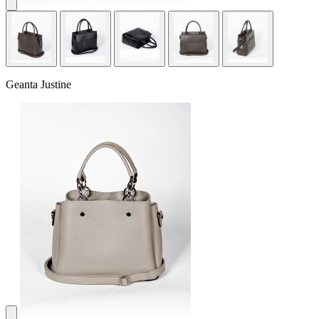
Geanta Justine