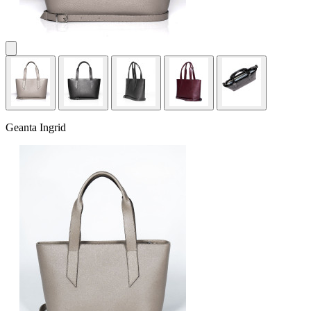
Geanta Ingrid