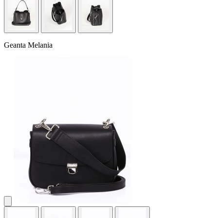
Geanta Melania