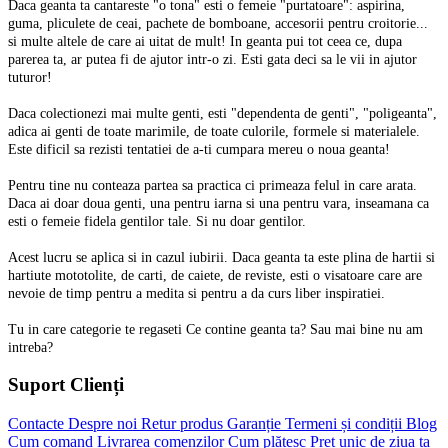
Daca geanta ta canta
reste "o tona" esti o femeie "purtatoare": aspirina,
guma, pliculete de ceai, pachete de bomboane, accesorii pentru croitorie...
si multe altele de care ai uitat de mult! In geanta pui tot ceea ce, dupa
parerea ta, ar putea fi de ajutor intr-o zi. Esti gata deci sa le vii in ajutor
tuturor!
Daca colectionezi mai multe genti, esti "dependenta de genti", "poligeanta",
adica ai genti de toate marimile, de toate culorile, formele si materialele.
Este dificil sa rezisti tentatiei de a-ti cumpara mereu o noua geanta!
Pentru tine nu conteaza partea sa practica ci primeaza felul in care arata.
Daca ai doar doua genti, una pentru iarna si una pentru vara, inseamana ca
esti o femeie fidela gentilor tale. Si nu doar gentilor.
Acest lucru se aplica si in cazul iubirii.
Daca geanta ta este plina de hartii si
hartiute mototolite, de carti, de caiete, de reviste, esti o visatoare care are
nevoie de timp pentru a medita si pentru a da curs liber inspiratiei.
Tu in care categorie te regaseti
Ce contine geanta ta? Sau mai bine nu am
intreba?
Suport Clienți
Contacte
Despre noi
Retur produs
Garanție
Termeni și condiții
Blog
Cum comand
Livrarea comenzilor
Cum plătesc
Preț unic de ziua ta