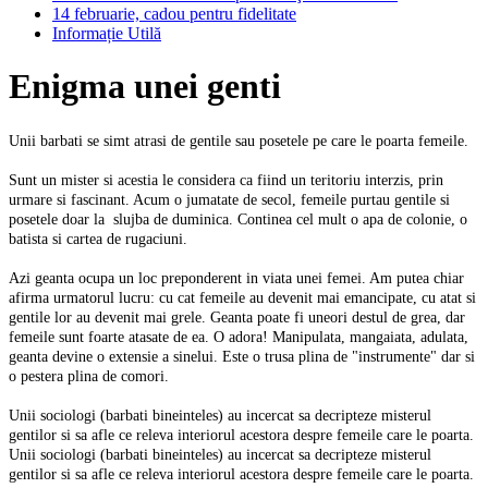
14 februarie, cadou pentru fidelitate
Informație Utilă
Enigma unei genti
Unii barbati se simt atrasi de gentile sau posetele pe care le poarta femeile.
Sunt un mister si acestia le considera ca fiind un teritoriu interzis, prin
urmare si fascinant.
Acum o jumatate de secol, femeile purtau gentile si
posetele doar la slujba de duminica. Continea cel mult o apa de colonie, o
batista si cartea de rugaciuni.
Azi geanta ocupa un loc preponderent in viata unei femei. Am putea chiar
afirma urmatorul lucru: cu cat femeile au devenit mai emancipat
e, cu atat si
gentile lor au devenit mai grele.
Geanta poate fi uneori destul de grea, dar
femeile sunt foarte atasate de ea. O adora! Manipulata, mangaiata, adulata,
geanta devine o extensie a sinelui. Este o trusa plina de "instrumente" dar si
o pestera plina de comori.
Unii sociologi (barbati bineinteles) au incercat sa decripteze misterul
gentilor si sa afle ce releva interiorul acestora despre femeile care le poarta.
Unii sociologi (barbati bineinteles) au incercat sa decripteze misterul
gentilor si sa afle ce releva interiorul acestora despre femeile care le poarta.