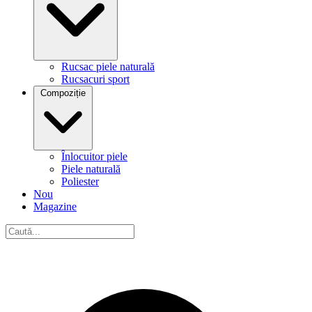
Rucsac piele naturală
Rucsacuri sport
Compoziție
Înlocuitor piele
Piele naturală
Poliester
Nou
Magazine