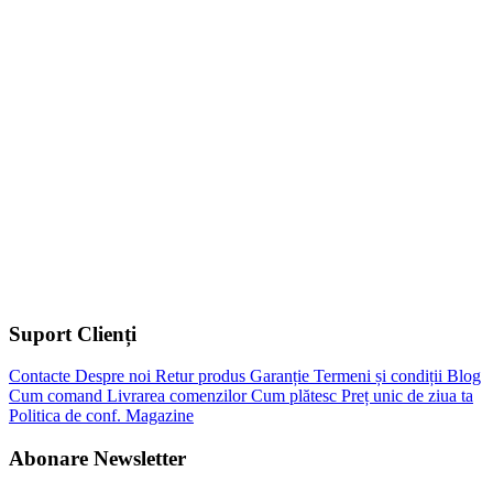
Suport Clienți
Contacte
Despre noi
Retur produs
Garanție
Termeni și condiții
Blog
Cum comand
Livrarea comenzilor
Cum plătesc
Preț unic de ziua ta
Politica de conf.
Magazine
Abonare Newsletter