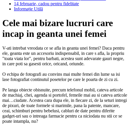
14 februarie, cadou pentru fidelitate
Informație Utilă
Cele mai bizare lucruri care
incap in geanta unei femei
V-ati intrebat vreodata ce se afla in geanta unei femei? Daca pentru
ele, geanta este un accesoriu indispensabil, in care s afla, la propriu
"toata viata lor", pentru barbati, acestea sunt adevarate gauri negre,
in care poti sa gasesti orice, oricand, oriunde.
O echipa de fotografi au convins mai multe femei din lume sa isi
lase fotografiat continutul posetelor pe care le poarta de zi cu zi.
Pe langa obiecte obisnuite, precum telefonul mobil, cateva articole
de machiaj, chei, agenda si portofel, femeile mai au si cateva articole
mai…ciudate. Acestea cara dupa ele, in fiecare zi, de la seturi intregi
de pixuri, de toate formele si marimile, pana la patente, mancare,
ceai, schimburi pentru bebelusi, cabluri de date pentru diferite
gadget-uri sau o intreaga farmacie pentru ca niciodata nu stii ce se
poate intampla, nu?