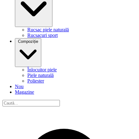
Rucsac piele naturală
Rucsacuri sport
Compoziție
Înlocuitor piele
Piele naturală
Poliester
Nou
Magazine