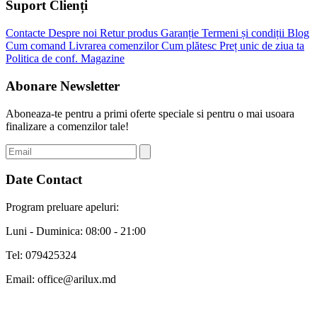
Suport Clienți
Contacte
Despre noi
Retur produs
Garanție
Termeni și condiții
Blog
Cum comand
Livrarea comenzilor
Cum plătesc
Preț unic de ziua ta
Politica de conf.
Magazine
Abonare Newsletter
Aboneaza-te pentru a primi oferte speciale si pentru o mai usoara
finalizare a comenzilor tale!
Date Contact
Program preluare apeluri:
Luni - Duminica: 08:00 - 21:00
Tel:
079425324
Email:
office@arilux.md