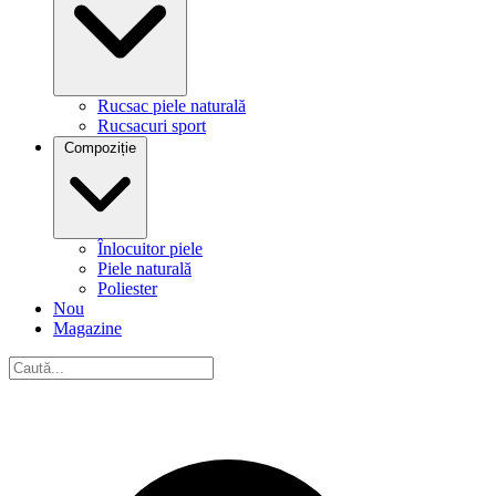
Rucsac piele naturală
Rucsacuri sport
Compoziție
Înlocuitor piele
Piele naturală
Poliester
Nou
Magazine