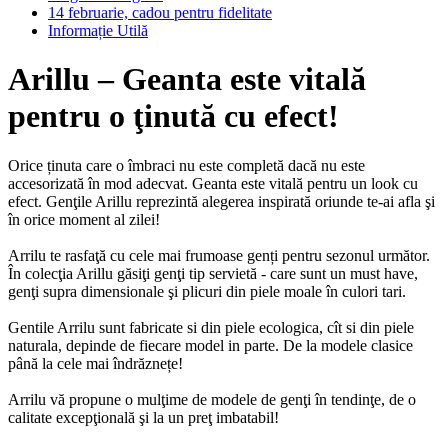
14 februarie, cadou pentru fidelitate
Informație Utilă
Arillu – Geanta este vitală
pentru o ţinută cu efect!
Orice ținuta care o îmbraci nu este completă dacă nu este
accesorizată în mod adecvat. Geanta este vitală pentru un look cu
efect. Genţile Arillu reprezintă alegerea inspirată oriunde te-ai afla şi
în orice moment al zilei!
Arrilu te rasfaţă cu cele mai frumoase genți pentru sezonul următor.
În colecţia Arillu găsiţi genţi tip servietă - care sunt un must have,
genţi supra dimensionale şi plicuri din piele moale în culori tari.
Gentile Arrilu sunt fabricate si din piele ecologica, cît si din piele
naturala, depinde de fiecare model in parte. De la modele clasice
până la cele mai îndrăznețe!
Arrilu vă propune o mulţime de modele de genţi în tendinţe, de o
calitate excepţională şi la un preţ imbatabil!