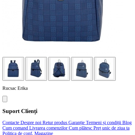
Rucsac Erika
Suport Clienți
Contacte
Despre noi
Retur produs
Garanție
Termeni și condiții
Blog
Cum comand
Livrarea comenzilor
Cum plătesc
Preț unic de ziua ta
Politica de conf.
Magazine