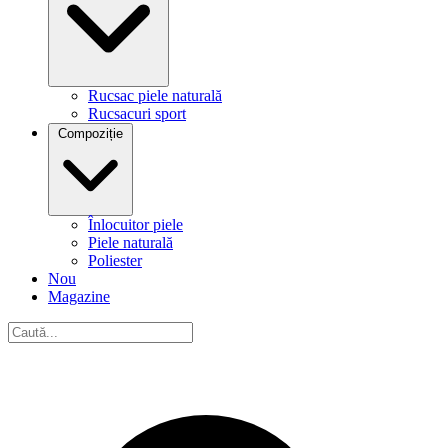
Rucsac piele naturală
Rucsacuri sport
Compoziție
Înlocuitor piele
Piele naturală
Poliester
Nou
Magazine